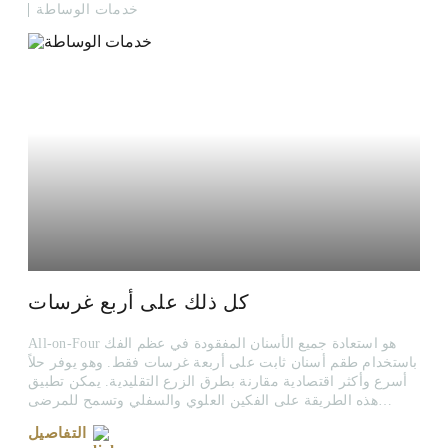
خدمات الوساطة
كل ذلك على أربع غرسات
All-on-Four هو استعادة جميع الأسنان المفقودة في عظم الفك
باستخدام طقم أسنان ثابت على أربعة غرسات فقط. وهو يوفر حلاً
أسرع وأكثر اقتصادية مقارنة بطرق الزرع التقليدية. يمكن تطبيق
هذه الطريقة على الفكين العلوي والسفلي وتسمح للمرضى
باستعادة أسنانهم المفقودة بطريقة وظيفية وجمالية في وقت
التفاصيل
قصير.