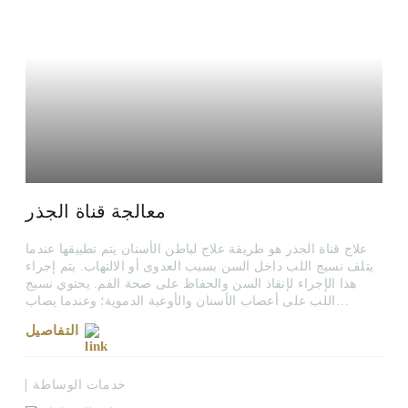
معالجة قناة الجذر
علاج قناة الجذر هو طريقة علاج لباطن الأسنان يتم تطبيقها عندما
يتلف نسيج اللب داخل السن بسبب العدوى أو الالتهاب. يتم إجراء
هذا الإجراء لإنقاذ السن والحفاظ على صحة الفم. يحتوي نسيج
اللب على أعصاب الأسنان والأوعية الدموية؛ وعندما يصاب
بالعدوى، يمكن أن يسبب ألمًا شديدًا وتورمًا وخطر فقدان الأسنان.
التفاصيل
خدمات الوساطة