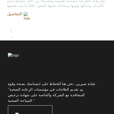
توفر هذه الطريقة ابتسامة طبيعية ومشرقة من خلال تصحيح حجم
الأسنان وشكلها ولونها ومحاذاة بعضها البعض. غالبًا ما يتم تطبيقها
مع قشور البورسلين وتبييض الأسنان، وإذا لزم الأمر، تصحيحات
التفاصيل
تقويم الأسنان.
1
عيادة شيرين، نحن هنا للحفاظ على ابتسامتك بصحة وقوة.
"يم تقديم العلاجات في مؤسسات الرعاية الصحية
المتعاقدة مع الشركة والحاصة على شهادة ترخيص
السياحة الصحية."