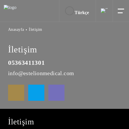
Türkçe
Anasayfa
İletişim
İletişim
05363411301
info@estelionmedical.com
İletişim